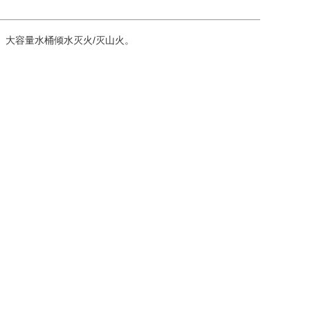
抛投、大容量水桶倾水灭火/灭山火。