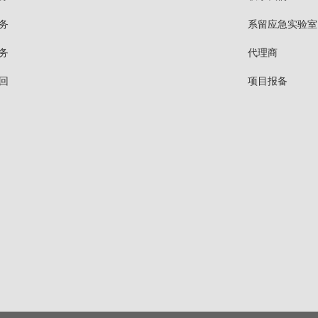
务
系留应急实验室
务
代理商
回
项目报备