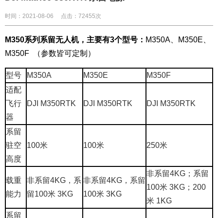
时间：2021-08-06
点击：72455次
M350系列系留无人机，主要有3个型号：
M350A、M350E、
M350F （参数皆可定制）
型号
M350A
M350E
M350F
适配
飞行
DJI M350RTK
DJI M350RTK
DJI M350RTK
器
系留
驻空
100米
100米
250米
高度
非系留4KG；系留
载重
非系留4KG，系
非系留4KG，系留
100米 3KG；200
能力
留
100米
3KG
100米
3KG
米 1KG
系留