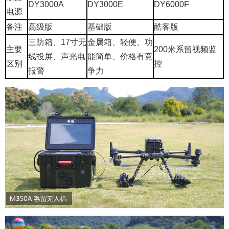
DY3000A
DY3000E
DY6000F
电源
备注
高级版
基础版
酷客版
三防箱、17寸无
金属箱、轻便、功
主要
200米系留视频监
线投屏、声光电
能简单、价格有竞
区别
控
报警
争力