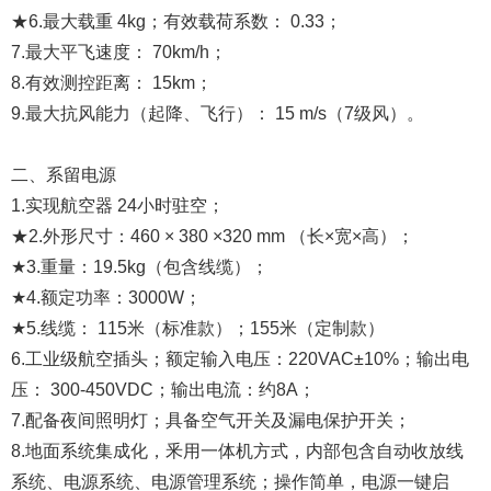
★6.最大载重 4kg；有效载荷系数： 0.33；
7.最大平飞速度： 70km/h；
8.有效测控距离： 15km；
9.最大抗风能力（起降、飞行）： 15 m/s（7级风）。
二、系留电源
1.实现航空器 24小时驻空；
★2.外形尺寸：460 × 380 ×320 mm （长×宽×高）；
★3.重量：19.5kg（包含线缆）；
★4.额定功率：3000W；
★5.线缆： 115米（标准款）；155
米（定制款）
6.工业级航空插头；额定输入电压：220VAC±10%；输出电
压： 300-450VDC；输出电流：约8A；
7.配备夜间照明灯；具备空气开关及漏电保护开关；
8.地面系统集成化，釆用一体机方式，内部包含自动收放线
系统、电源系统、电源管理系统；操作简单，电源一键启