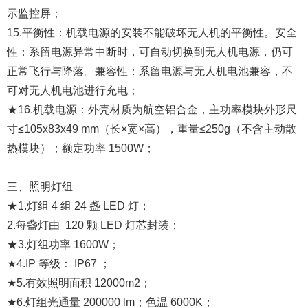
示监控屏；
15.平衡性：机载电源的安装不能破坏无人机的平衡性。安全
性：系留电源异常中断时，可自动切换到无人机电源，仍可
正常飞行与降落。兼容性：系留电源与无人机电池兼容，不
可对无人机电池进行充电；
★16.机载电源：外壳材质为航空铝合金，主功率模块外形尺
寸≤105x83x49 mm（长×宽×高），重量≤250g（不含主动散
热模块）；额定功率 1500W；
三、照明灯组
★1.灯组 4 组 24 盏 LED 灯；
2.每盏灯由 120 颗 LED 灯芯封装；
★3.灯组功率 1600W；
★4.IP 等级： IP67 ；
★5.有效照明面积 12000m2；
★6.灯组光通量 200000 lm；色温 6000K；